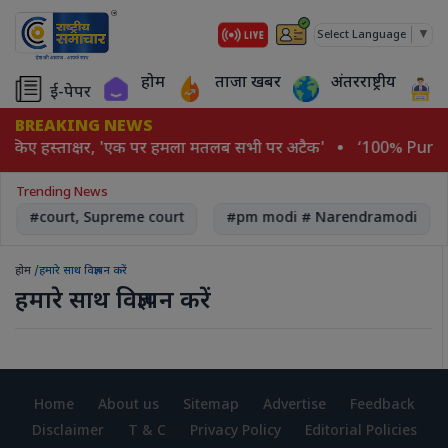
▼
Select Language
होम
ताजा खबर
अंतरराष्ट्रीय
ई-पेपर
BREAKING NEWS
र किए हस्ताक्षर, 'एक पर हमला मतलब सभी पर अटैक'
‘100% Pure-Na
Trending News
#court, Supreme court
#pm modi # Narendramodi
होम
/हमारे साथ विज्ञापन करें
हमारे साथ विज्ञापन करें
Home
About us
Sitemap
Advertise
Feedback
Disclaimer
T & C
Privacy Policy
Editorial Policies