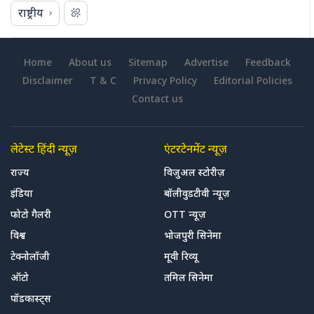
राष्ट्रीय
Home
About us
Sitemap
Advertise
Feedback
Disclaimer
T & C
Privacy Policy
Editorial Policies
Contact us
लेटेस्ट हिंदी न्यूज़
एंटरटेनमेंट न्यूज़
राज्य
विजुअल स्टोरीज़
इंडिया
बॉलीवुडटीवी न्यूज़
फोटो गैलरी
OTT न्यूज़
विश्व
भोजपुरी सिनेमा
टेक्नोलॉजी
मूवी रिव्यू
ऑटो
तमिल सिनेमा
पॉडकास्ट्स