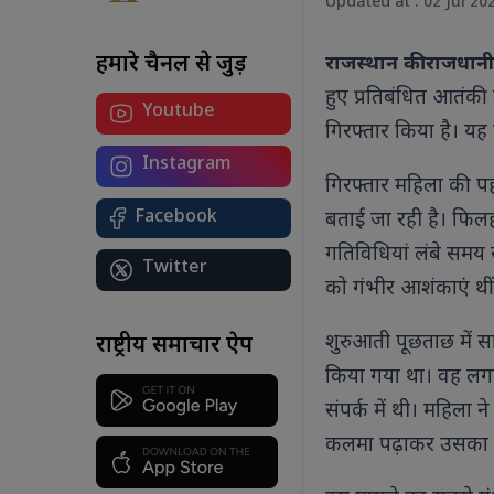
Updated at : 02 Jul 20
हमारे चैनल से जुड़ें
राजस्थान की राजधान
हुए प्रतिबंधित आतंकी
Youtube
योग सिर्फ एक दिन नहीं, जीवन का मंत्र है:
गिरफ्तार किया है। यह 
कोलकाता से पीएम मोदी का देश को संदेश
अंतरराष्ट्रीय योग दिवस 2026 पर पीएम मोदी
Instagram
ने कोलकाता में किया योगाभ्यास, कहा-
गिरफ्तार महिला की पहच
स्वस्थ और संतुलित जीवन के लिए योग को
Facebook
बताई जा रही है। फिलह
बनाएं दैनिक आदत।
गतिविधियां लंबे समय स
Twitter
को गंभीर आशंकाएं थीं
शुरुआती पूछताछ में स
र
राष्ट्रीय समाचार ऐप
शा
किया गया था। वह लगात
बट
आ
संपर्क में थी। महिला
ए
कलमा पढ़ाकर उसका ध
ध्