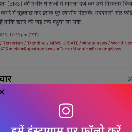
ता (BNS) की गंभीर धाराओं में मामला दर्ज कर उसे गिरफ्तार किया
कमरे में पूछताछ कर इसके पूरे स्थानीय नेटवर्क, मददगारों और फंडि
 हैं ताकि खतरे की जड़ तक पहुंचा जा सके।
2026, 12:29 pm (IST)
s
/
Terrorism
/
Trending
/
NEWS UPDATE
/
#india news
/
World Ne
rATS #JeM #RajasthanNews #TerrorModule #BreakingNews
चार
औ
वैश्विक उड़ान, पहली बार समुद्री रास्ते
 गई 18 मीट्रिक टन की खेप
हमें इंस्टाग्राम पर फॉलो करें