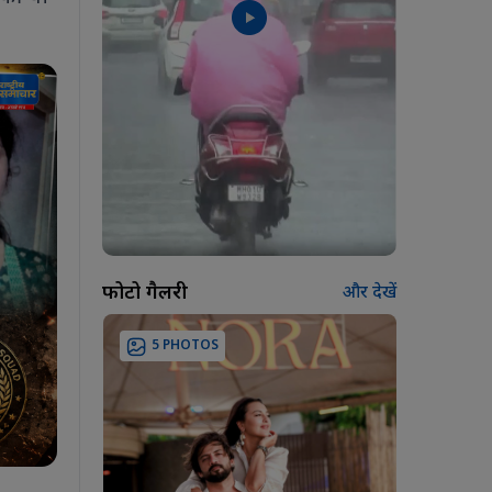
फोटो गैलरी
और देखें
5 PHOTOS
7 PH