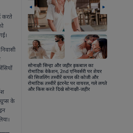
ई करते
को
 गई।
लन के दौरान
ी निवासी
 मुलाकात मानव
बढ़ावा देने
ी
सोनाक्षी सिन्हा और जहीर इकबाल का
ेंसियों
रोमांटिक वेकेशन, 2nd एनिवर्सरी पर शेयर
की सिजलिंग तस्वीरें कपल की कोजी और
रोमांटिक तस्वीरें इंटरनेट पर वायरल, गले लगते
अंशुला कपूर 
और किस करते दिखे सोनाक्षी-जहीर
चौकी में एक
ॉश
कपूर से ले
ुप्स के
रोहन ठक्कर की
की जमकर मस
ाइन
लिया।