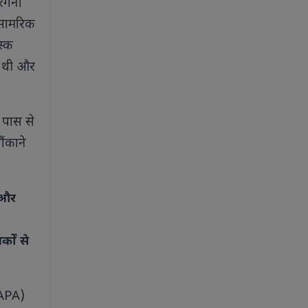
सरगना
ी सामरिक
स्क
ी थी और
 पास से
ंकाने
श और
कों से
UAPA)