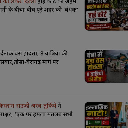
शन को लेकर दिल्ली
हाई कोर्ट की अहम
ानी के बीचों-बीच पूरे शहर को ‘बंधक’
 दर्दनाक बस हादसा, 8 यात्रियों की
सवार,तीसा-बैरागढ़ मार्ग पर
िस्तान-सऊदी अरब-तुर्किये
ने
्ताक्षर, 'एक पर हमला मतलब सभी