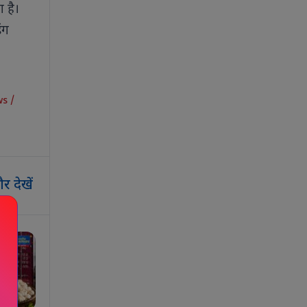
 है।
ंग
ws
/
र देखें