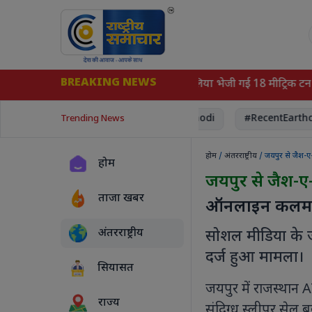
BREAKING NEWS
िक उड़ान, पहली बार समुद्री रास्ते से ऑस्ट्रेलिया भेजी गई 18 मीट्रिक टन की खे
orism
#pm modi # Narendramodi
#RecentEarthquakes
Trending News
होम
/
अंतरराष्ट्रीय
/ जयपुर से जैश-
होम
जयपुर से जैश-ए-
ताजा खबर
ऑनलाइन कलमा प
अंतरराष्ट्रीय
सोशल मीडिया के ज
दर्ज हुआ मामला।
सियासत
जयपुर में राजस्थान A
राज्य
संदिग्ध स्लीपर सेल 