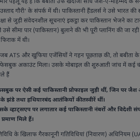
भीर पहलू यह है कि बबीता उर्फ खदीजा सीधे जैश-ए-मोहम्मद के 
्ताद गौरी' के संपर्क में थी। पाकिस्तानी हैंडलर्स ने उसे भारत क
षा से जुड़ी संवेदनशील सूचनाएं इकट्ठा कर पाकिस्तान भेजने का टा
 उसे सीमा पार (पाकिस्तान) बुलाने की भी पूरी प्लानिंग की जा रह
फिराक में थी।
ाद जब ATS और खुफिया एजेंसियों ने गहन पूछताछ की, तो बबीता के
फेसबुक अकाउंट मिला। उसके मोबाइल की शुरुआती जांच में कई चौ
े हैं
ट: फेसबुक पर ऐसी कई पाकिस्तानी प्रोफाइल जुड़ी थीं, जिन पर जै
 के झंडे तथा हथियारबंद आतंकियों की तस्वीरें थीं।
 उसके व्हाट्सएप पर लगातार कई पाकिस्तानी नंबरों और विदेशी संपर्
प्रमाण मिले हैं।
गतिविधि के खिलाफ गैरकानूनी गतिविधियां (निवारण) अधिनियम (