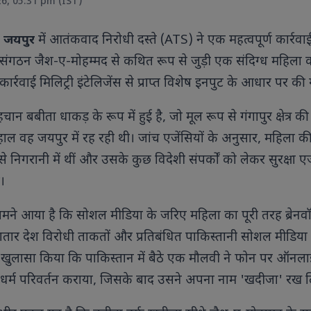
26, 05:31 pm (IST)
में आतंकवाद निरोधी दस्ते (ATS) ने एक महत्वपूर्ण कार्रवा
ी जयपुर
 संगठन जैश-ए-मोहम्मद से कथित रूप से जुड़ी एक संदिग्ध महिला 
कार्रवाई मिलिट्री इंटेलिजेंस से प्राप्त विशेष इनपुट के आधार पर की
एवियन में आयोजित जी7 सम्मे
ान बबीता धाकड़ के रूप में हुई है, जो मूल रूप से गंगापुर क्षेत्र क
विश्व नेताओं के साथ हुई अहम
कल्याण और वैश्विक सहयोग को 
ाल वह जयपुर में रह रही थी। जांच एजेंसियों के अनुसार, महिला क
पर बनी सहमति।
े निगरानी में थीं और उसके कुछ विदेशी संपर्कों को लेकर सुरक्षा एज
।
ामने आया है कि सोशल मीडिया के जरिए महिला का पूरी तरह ब्रेनव
ॉयल एस्कॉट 2026 में सारा अली खान का
ही अंदाज, हेनरी कैविल संग तस्वीरों ने
ार देश विरोधी ताकतों और प्रतिबंधित पाकिस्तानी सोशल मीडिया ग्र
ोरी सुर्खियां ऑफ-व्हाइट एलिगेंट
उटफिट, विंटेज हैट और क्लासिक
 ने खुलासा किया कि पाकिस्तान में बैठे एक मौलवी ने फोन पर ऑनल
क्सेसरीज के साथ सारा अली खान ने सबका
र्म परिवर्तन कराया, जिसके बाद उसने अपना नाम 'खदीजा' रख 
यान खींचा