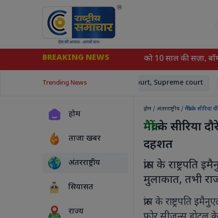
BREAKING NEWS
ैंगवार, स्कॉर्पियो पर फायरिंग; 7 घायल
को 10 साल की सज़ा, बॉम्बे हाई 
errorism
World News
#court, Supreme court
#pm
Trending News
होम
/
अंतरराष्ट्रीय
/ मैक्रों के सीरि
होम
मैक्रों
के सीरिया दौ
ताजा खबर
दहशत
अंतरराष्ट्रीय
फ्रांस के राष्ट्रपत
मुलाकात, तभी राजध
सियासत
फ्रांस के राष्ट्रपति इ
राज्य
फोर सीजन्स होटल के प