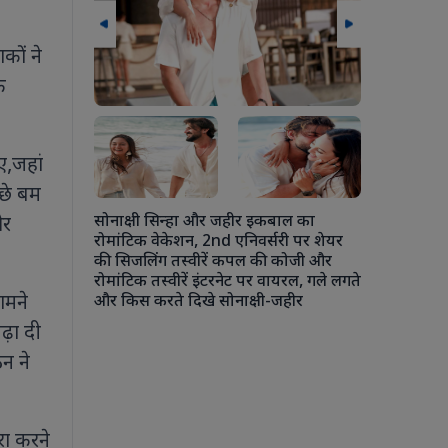
कों ने
े
लन के दौरान
ए,जहां
 मुलाकात मानव
बढ़ावा देने
ीछे बम
सोनाक्षी सिन्हा और जहीर इकबाल का
और
रोमांटिक वेकेशन, 2nd एनिवर्सरी पर शेयर
की सिजलिंग तस्वीरें कपल की कोजी और
रोमांटिक तस्वीरें इंटरनेट पर वायरल, गले लगते
अंशुला कपूर 
ामने
और किस करते दिखे सोनाक्षी-जहीर
चौकी में एक
कपूर से ले
ढ़ा दी
रोहन ठक्कर की
न ने
की जमकर मस
रा करने