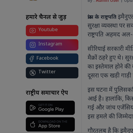
By :
Admin User
| Upda
इमैनुएल
हमारे चैनल से जुड़ें
फ्रांस के राष्ट्रपति
सुरक्षा व्यवस्था पर 
Youtube
योग सिर्फ एक दिन नहीं, जीवन का मंत्र है:
राष्ट्रपति अहमद अल-श
कोलकाता से पीएम मोदी का देश को संदेश
अंतरराष्ट्रीय योग दिवस 2026 पर पीएम मोदी
Instagram
सीरियाई सरकारी मीड
ने कोलकाता में किया योगाभ्यास, कहा-
स्वस्थ और संतुलित जीवन के लिए योग को
मैक्रों ठहरे हुए थे। 
Facebook
बनाएं दैनिक आदत।
का इस्तेमाल होने की
Twitter
दूसरा एक खड़ी गाड़ी
इस घटना में पुलिसकर
र
राष्ट्रीय समाचार ऐप
शा
आई है। हालांकि, किसी 
बट
गई और जांच एजेंसिय
आ
ए
इस हमले की जिम्मेदार
ध्
गौरतलब है कि इमैनुए