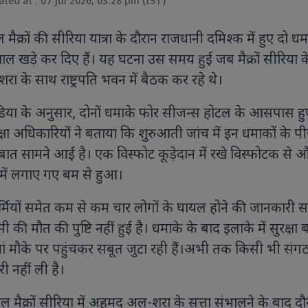
ted at : 07 Jul 2026, 03:28 pm (IST)
 मैक्रों की सीरिया यात्रा के दौरान राजधानी दमिश्क में हुए दो धमा
सवाल खड़े कर दिए हैं। यह घटना उस समय हुई जब मैक्रों सीरिया क
रा के साथ राष्ट्रपति भवन में बैठक कर रहे थे।
एवियन में आयोजित जी7 सम्मे
िया के अनुसार, दोनों धमाके फोर सीजन्स होटल के आसपास हु
विश्व नेताओं के साथ हुई अहम
कल्याण और वैश्विक सहयोग को 
सुरक्षा अधिकारियों ने बताया कि शुरुआती जांच में इन धमाकों के प
पर बनी सहमति।
 बात सामने आई है। एक विस्फोट कूड़ेदान में रखे विस्फोटक से 
 में लगाए गए बम से हुआ।
्मियों समेत कम से कम चार लोगों के घायल होने की जानकारी स
ॉयल एस्कॉट 2026 में सारा अली खान का
ही अंदाज, हेनरी कैविल संग तस्वीरों ने
की मौत की पुष्टि नहीं हुई है। धमाके के बाद इलाके में सुरक्षा ब
ोरी सुर्खियां ऑफ-व्हाइट एलिगेंट
ां मौके पर पहुंचकर सबूत जुटा रही हैं।अभी तक किसी भी संगठ
उटफिट, विंटेज हैट और क्लासिक
क्सेसरीज के साथ सारा अली खान ने सबका
ी नहीं ली है।
यान खींचा
ल मैक्रों सीरिया में अहमद अल-शरा के सत्ता संभालने के बाद दौ