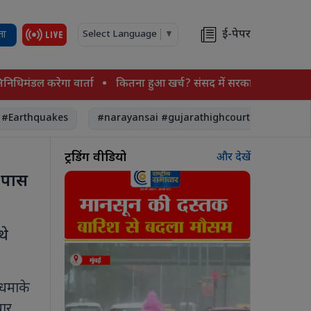
ई-पेपर
ता
Select Language
▼
डल करेगा वार्ता
कितना हुआ खर्च? संसद में सरकार ने दी पूरी जानकारी
thquakes
#narayansai #gujarathighcourt #narayansaimot
ट्रेंडिंग वीडियो
और देखें
े पास
थे
। धमाके
चार