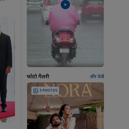
फोटो गैलरी
और देखें
5 PHOTOS
7 PH