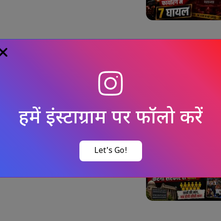
रुण तेजपाल
को 10 साल की सज़ा,
बड़ा फैसला
हमें इंस्टाग्राम पर फॉलो करें
ात्रों से बातचीत
को तैयार झारखंड
Let's Go!
्रतिनिधिमंडल करेगा वार्ता