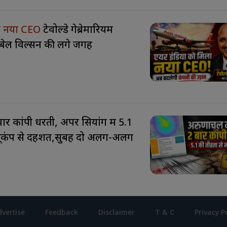
ला नया CEO
टेवोल्डे गेब्रेमारियम
पबेल विल्सन की लेंगे जगह
बार कांपी धरती, अपर सियांग में 5.1
 भूकंप से दहशत,सुबह दो अलग-अलग
vertise
Feedback
Disclaimer
T & C
Privacy P