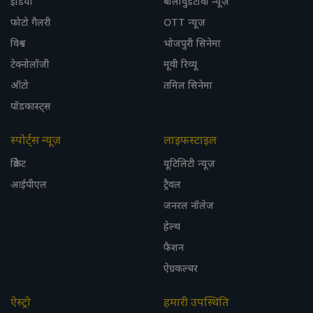
इंडिया
बॉलीवुडटीवी न्यूज़
फोटो गैलरी
OTT न्यूज़
विश्व
भोजपुरी सिनेमा
टेक्नोलॉजी
मूवी रिव्यू
ऑटो
तमिल सिनेमा
पॉडकास्ट्स
स्पोर्ट्स न्यूज़
लाइफस्टाइल
क्रिकेट
यूटिलिटी न्यूज़
आईपीएल
ट्रैवल
जनरल नॉलेज
हेल्थ
फैशन
ऐग्रकल्चर
ऐस्ट्रो
हमारी उपस्थिति