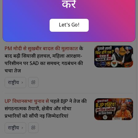
करें
नासिक में
फिर कांपी धरती, सुबह 3.3 तीव्रता
का भूकंप, लगातार झटकों से लोगों में
दहशत,प्रशासन अलर्ट
Let's Go!
राष्ट्रीय
PM मोदी से सुखबीर बादल की मुलाकात
के
बाद बढ़ी सियासी हलचल, महिला आरक्षण-
परिसीमन पर SAD का समर्थन; गठबंधन की
चर्चा तेज
राष्ट्रीय
UP विधानसभा चुनाव से
पहले BJP ने तेज की
संगठनात्मक तैयारी, क्षेत्रीय और मोर्चा
प्रभारियों को सौंपी नई जिम्मेदारियां
राष्ट्रीय