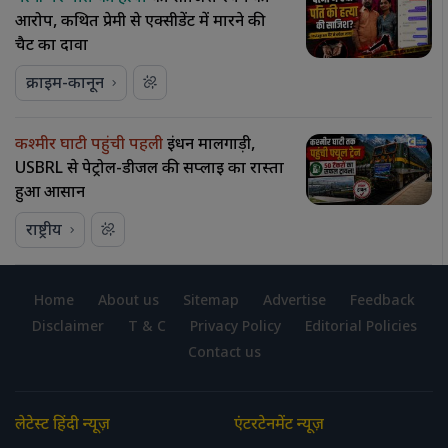
आरोप, कथित प्रेमी से एक्सीडेंट में मारने की
चैट का दावा
क्राइम-कानून
कश्मीर घाटी पहुंची पहली
ईंधन मालगाड़ी,
USBRL से पेट्रोल-डीजल की सप्लाई का रास्ता
हुआ आसान
राष्ट्रीय
Home
About us
Sitemap
Advertise
Feedback
Disclaimer
T & C
Privacy Policy
Editorial Policies
Contact us
लेटेस्ट हिंदी न्यूज़
एंटरटेनमेंट न्यूज़