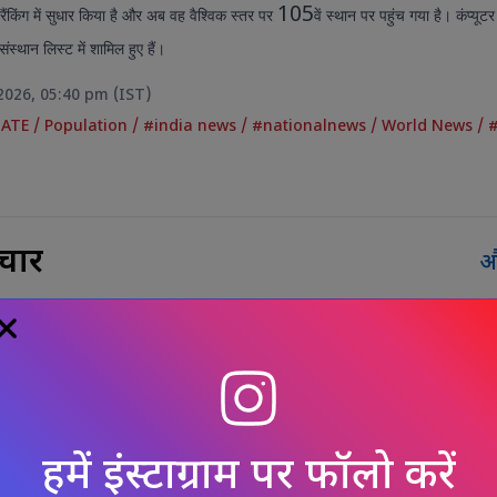
105
रैंकिंग में सुधार किया है और अब वह वैश्विक स्तर पर
वें स्थान पर पहुंच गया है। कंप्यूट
संस्थान लिस्ट में शामिल हुए हैं।
2026, 05:40 pm (IST)
DATE
/
Population
/
#india news
/
#nationalnews
/
World News
/
चार
औ
देशी निवेश से शेयर बाजार में रौनक,
बढ़त के साथ की शुरुआत