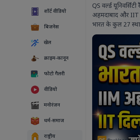
QS वर्ल्ड यूनिवर्सिटी
शॉर्ट वीडियो
अहमदाबाद और IIT दि
भारत के कुल 27 स्थान
बिजनेस
खेल
क्राइम-कानून
फोटो गैलरी
वीडियो
5 PHOTOS
मनोरंजन
धर्म-समाज
राष्ट्रीय