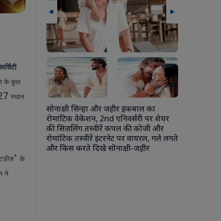
िवर्सिटी
लन के दौरान
त के कुल
 मुलाकात मानव
बढ़ावा देने
27
स्थान
सोनाक्षी सिन्हा और जहीर इकबाल का
रोमांटिक वेकेशन, 2nd एनिवर्सरी पर शेयर
की सिजलिंग तस्वीरें कपल की कोजी और
रोमांटिक तस्वीरें इंटरनेट पर वायरल, गले लगते
अंशुला कपूर 
और किस करते दिखे सोनाक्षी-जहीर
चौकी में एक
'
स्टडीज
के
कपूर से ले
रोहन ठक्कर की
न ने
की जमकर मस