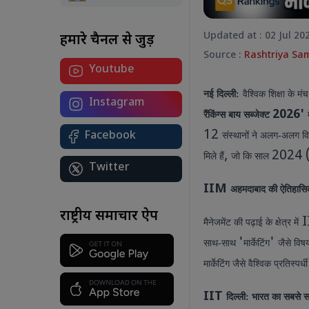
Updated at : 02 Jul 20
हमारे चैनल से जुड़ें
Source :
Rashtriya Sa
Youtube
योग सिर्फ एक दिन नहीं, जीवन का मंत्र है:
कोलकाता से पीएम मोदी का देश को संदेश
नई दिल्ली:
वैश्विक शिक्षा के 
अंतरराष्ट्रीय योग दिवस 2026 पर पीएम मोदी
Instagram
ने कोलकाता में किया योगाभ्यास, कहा-
2026'
रैंकिंग्स बाय सब्जेक्ट
स्वस्थ और संतुलित जीवन के लिए योग को
12
Facebook
संस्थानों ने अलग-अलग विष
बनाएं दैनिक आदत।
,
2024 
मिले हैं
जो कि साल
Twitter
IIM
अहमदाबाद की ऐतिहासि
र
राष्ट्रीय समाचार ऐप
I
मैनेजमेंट की पढ़ाई के क्षेत्र में
शा
'
'
बट
साथ-साथ
मार्केटिंग
जैसे विषय
आ
मार्केटिंग जैसे वैश्विक प्रतिस्पर्
ए
ध्
IIT
दिल्ली: भारत का सबसे 