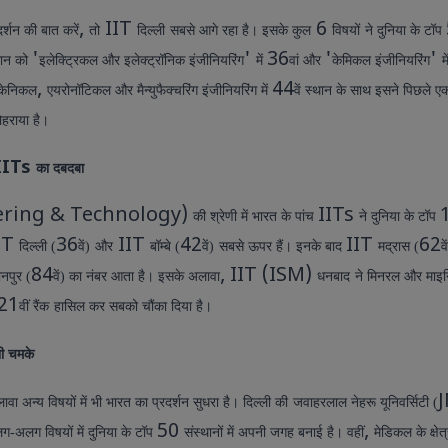
,
IIT
6
शन की बात करें
तो
दिल्ली
सबसे आगे रहा है। इसके कुल
विषयों
ने दुनिया के टॉप
'
'
36
'
'
थान को
इलेक्ट्रिकल और इलेक्ट्रॉनिक इंजीनियरिंग
में
वां और
केमिकल इंजीनियरिंग
म
,
44
ैकेनिकल
एयरोनॉटिकल और मैन्युफैक्चरिंग इंजीनियरिंग में
वें स्थान के साथ इसने पिछले
ोहराया है।
IITs
का दबदबा
ering & Technology)
IITs
की श्रेणी में भारत के पांच
ने दुनिया के टॉप
IT
36
IIT
42
IIT
62
दिल्ली (
वें)
और
बॉम्बे (
वें)
सबसे ऊपर हैं। इनके बाद
मद्रास (
वे
84
, IIT (ISM)
नपुर (
वें) का नंबर आता है। इसके अलावा
धनबाद
ने मिनरल और माइन
21
वीं रैंक
हासिल कर सबको चौंका दिया है।
भी चमके
ावा अन्य विषयों में भी भारत का प्रदर्शन सुधरा है। दिल्ली की
जवाहरलाल नेहरू यूनिवर्सिटी (
50
,
ग-अलग विषयों में दुनिया के टॉप
संस्थानों में अपनी जगह बनाई है। वहीं
मेडिकल के क्षेत्र