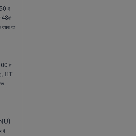
50
में
48
ें
वां
 एक दशक का
100
में
, IIT
ं)
िंग
JNU)
 में