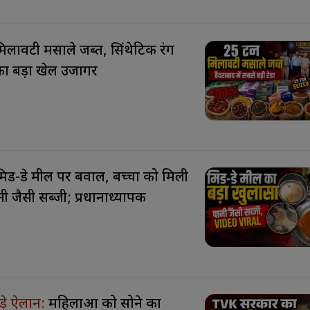
िलावटी मसाले जब्त, सिंथेटिक रंग
ा बड़ा खेल उजागर
मिड-डे मील पर बवाल, बच्चों को मिली
ी जैसी सब्जी; प्रधानाध्यापक
ड़े ऐलान:
महिलाओं को सोने का