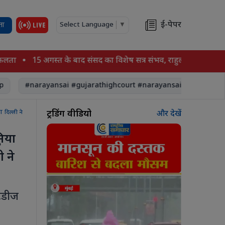
ई-पेपर
ता
Select Language
▼
15 अगस्त के बाद संसद का विशेष सत्र संभव, राहुल-रिजिजू की अहम ब
#narayansai #gujarathighcourt #narayansaimother #asharam
ट्रेंडिंग वीडियो
T दिल्ली ने
और देखें
ुनिया
 ने
टडीज