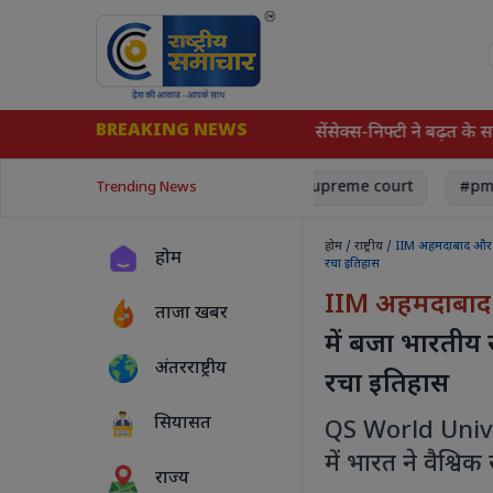
BREAKING NEWS
 विदेशी निवेश से शेयर बाजार में रौनक, सेंसेक्स-निफ्टी ने बढ़त के साथ की
sm
World News
#court, Supreme court
#pm modi
Trending News
होम
/
राष्ट्रीय
/ IIM अहमदाबाद और IIT
होम
रचा इतिहास
IIM अहमदाबाद और
ताजा खबर
में बजा भारतीय 
अंतरराष्ट्रीय
रचा इतिहास
सियासत
QS World Univer
में भारत ने वैश्वि
राज्य