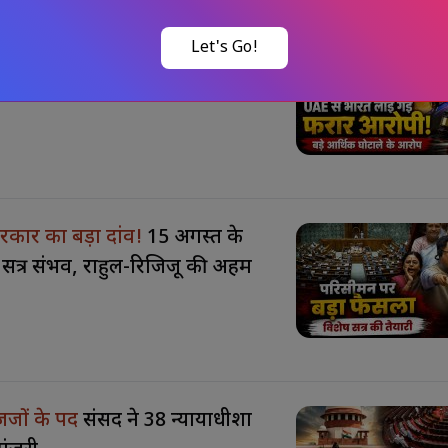
की आरोपी
विशाखा राठौड़ UAE से
 को बड़ी सफलता
कार का बड़ा दांव!
15 अगस्त के
सत्र संभव, राहुल-रिजिजू की अहम
गे जजों के पद
संसद ने 38 न्यायाधीशों