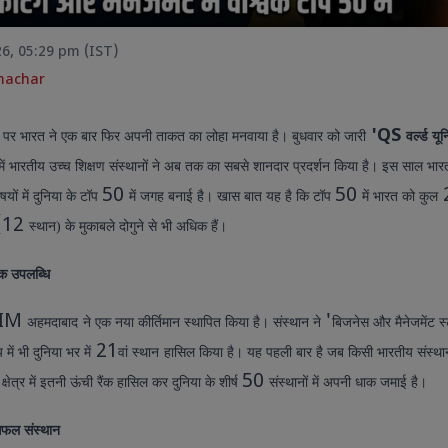
26, 05:29 pm (IST)
machar
'QS
मंच पर भारत ने एक बार फिर अपनी ताकत का लोहा मनवाया है। बुधवार को जारी
वर्ल्ड यून
एवियन में आयोजित जी7 सम्मे
में भारतीय उच्च शिक्षण संस्थानों ने अब तक का सबसे शानदार प्रदर्शन किया है। इस साल भार
विश्व नेताओं के साथ हुई अहम
कल्याण और वैश्विक सहयोग को 
50
50
यों में दुनिया के टॉप
में जगह बनाई है। खास बात यह है कि टॉप
में भारत को कुल
पर बनी सहमति।
(12
स्थान) के मुकाबले दोगुने से भी अधिक हैं।
क उपलब्धि
ॉयल एस्कॉट 2026 में सारा अली खान का
IM
'
अहमदाबाद
ने एक नया कीर्तिमान स्थापित किया है। संस्थान ने
बिजनेस और मैनेजमेंट 
ही अंदाज, हेनरी कैविल संग तस्वीरों ने
21
ोरी सुर्खियां ऑफ-व्हाइट एलिगेंट
 में भी दुनिया भर में
वां स्थान
हासिल किया है। यह पहली बार है जब किसी भारतीय संस्था
उटफिट, विंटेज हैट और क्लासिक
50
धी क्षेत्र में इतनी ऊंची रैंक हासिल कर दुनिया के शीर्ष
संस्थानों में अपनी धाक जमाई है।
क्सेसरीज के साथ सारा अली खान ने सबका
यान खींचा
सफल संस्थान