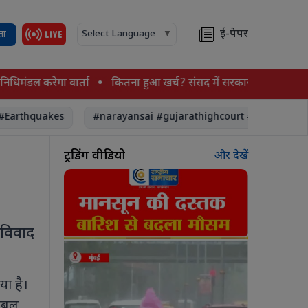
ई-पेपर
ता
Select Language
▼
 करेगा वार्ता
कितना हुआ खर्च? संसद में सरकार ने दी पूरी जानकारी
hquakes
#narayansai #gujarathighcourt #narayansaimoth
ट्रेंडिंग वीडियो
और देखें
,
 विवाद
या है।
लोबल