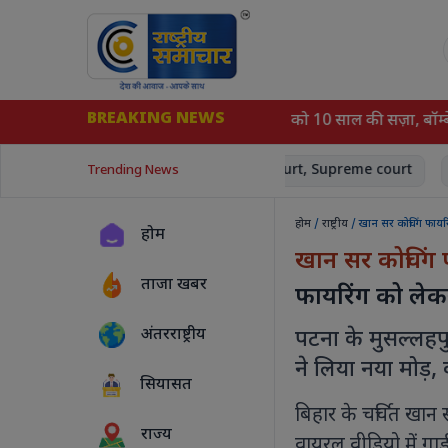
BREAKING NEWS
ंगवार, स्कॉर्पियो पर फायरिंग; 7 घायल
को 10 साल की सज़ा, बॉम्बे हाई क
rrorism
World News
#court, Supreme court
#pm 
Trending News
होम
/
राष्ट्रीय
/ खान सर कोचिंग फायरिं
होम
खान सर कोचिंग फा
ताजा खबर
फायरिंग को ले
अंतरराष्ट्रीय
पटना के मुसल्लहपु
ने लिया नया मोड़,
सियासत
बिहार के चर्चित खान
राज्य
वायरल वीडियो में गा