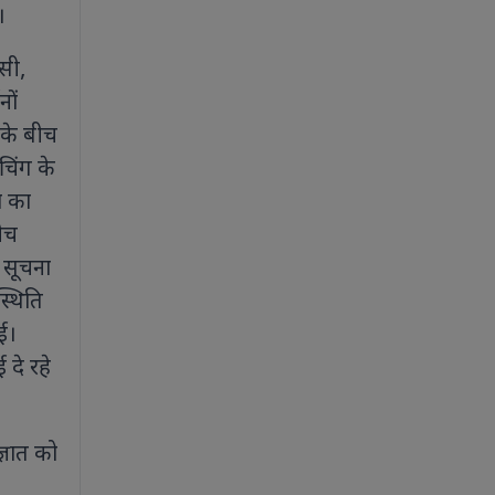
।
ससी,
नों
ं के बीच
ोचिंग के
ा का
बीच
 सूचना
्थिति
ई।
दे रहे
्ञात को