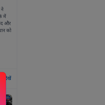
 ने
 में
नंद और
्थान को
र देखें