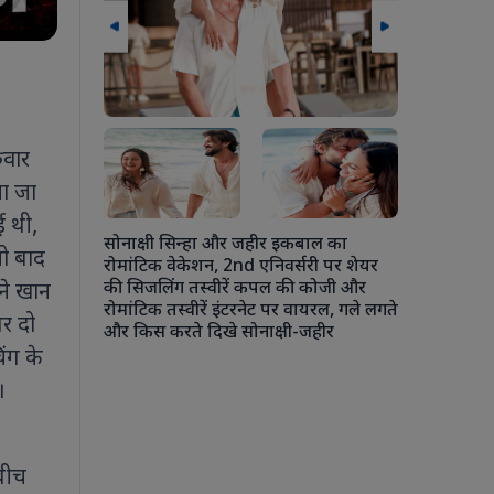
ुवार
लन के दौरान
 मुलाकात मानव
या जा
बढ़ावा देने
ई थी,
सोनाक्षी सिन्हा और जहीर इकबाल का
जो बाद
रोमांटिक वेकेशन, 2nd एनिवर्सरी पर शेयर
की सिजलिंग तस्वीरें कपल की कोजी और
 ने खान
रोमांटिक तस्वीरें इंटरनेट पर वायरल, गले लगते
अंशुला कपूर 
पर दो
और किस करते दिखे सोनाक्षी-जहीर
चौकी में एक
िंग के
कपूर से ले
रोहन ठक्कर की
।
की जमकर मस
 बीच