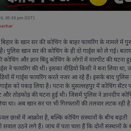
26, 05:30 pm (IST)
machar
रहे बिहार के खान सर की कोचिंग के बाहर फायरिंग के मामले में गुर
एवियन में आयोजित जी7 सम्मे
विश्व नेताओं के साथ हुई अहम
। पुलिस खान सर की कोचिंग के ही दो गार्ड्स को ले गई। बता
कल्याण और वैश्विक सहयोग को 
कोचिंग और ज्ञान बिंदु कोचिंग के लोगों में मारपीट की घटना हु
पर बनी सहमति।
र्ड्स ने फायरिंग की थी। इसका वीडियो किसी ने बना लिया था, 
डियों में गार्ड्स फायरिंग करते नजर आ रहे हैं। इसके बाद पुलिस
ार्ड्स को पकड़ लिया है। पटना के मुसल्लहपुर में कोचिंग सेंटर 
ॉयल एस्कॉट 2026 में सारा अली खान का
ट और तोड़फोड़ की घटना हुई थी। जिसमें पुलिस ने ज्ञानदीप कोच
ही अंदाज, हेनरी कैविल संग तस्वीरों ने
ोरी सुर्खियां ऑफ-व्हाइट एलिगेंट
लिया था। अब खान सर पर भी गिरफ्तारी की तलवार लटक रही है
उटफिट, विंटेज हैट और क्लासिक
क्सेसरीज के साथ सारा अली खान ने सबका
ल छात्रों में आक्रोश है, बल्कि कोचिंग संस्थानों के बीच बढ़ती
यान खींचा
भी सवाल उठने लगे हैं। जांच में पता चला हैं कि दोनों संस्थानों के