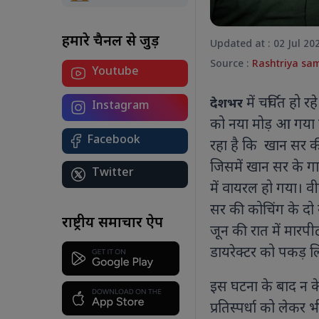
हमारे चैनल से जुड़ें
Updated at : 02 Jul 20
Source :
Rashtriya sa
Youtube
योग सिर्फ एक दिन नहीं, जीवन का मंत्र है:
कोलकाता से पीएम मोदी का देश को संदेश
में चर्चित हो 
अंतरराष्ट्रीय योग दिवस 2026 पर पीएम मोदी
देशभर
Instagram
ने कोलकाता में किया योगाभ्यास, कहा-
को नया मोड़ आ गया है
स्वस्थ और संतुलित जीवन के लिए योग को
Facebook
रहा है कि खान सर की 
बनाएं दैनिक आदत।
जिसमें खान सर के गा
Twitter
में वायरल हो गया। वी
सर की कोचिंग के दो ग
र
राष्ट्रीय समाचार ऐप
जून की रात में मारपी
शा
बट
डायरेक्टर को पकड़ 
आ
ए
इस घटना के बाद न केव
ध्
प्रतिस्पर्धा को लेकर 