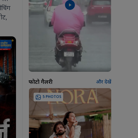
ोचिंग
ीट,
फोटो गैलरी
और देखें
5 PHOTOS
7 PH