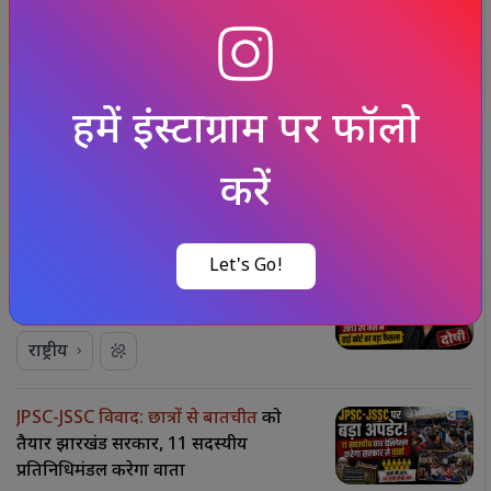
संबंधित समाचार
और देखें
चरखी दादरी में थाने के सामने
गैंगवार,
स्कॉर्पियो पर फायरिंग; 7 घायल
राष्ट्रीय
2013 रेप केस में तरुण तेजपाल
को 10 साल
की सज़ा, बॉम्बे हाई कोर्ट का बड़ा फैसला
राष्ट्रीय
JPSC-JSSC विवाद: छात्रों से बातचीत
को
तैयार झारखंड सरकार, 11 सदस्यीय
प्रतिनिधिमंडल करेगा वार्ता