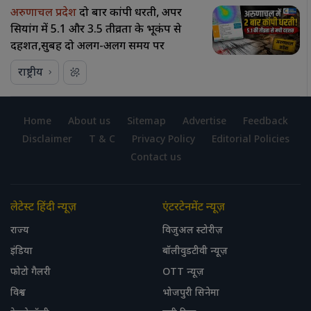
अरुणाचल प्रदेश
दो बार कांपी धरती, अपर
सियांग में 5.1 और 3.5 तीव्रता के भूकंप से
दहशत,सुबह दो अलग-अलग समय पर
राष्ट्रीय
Home
About us
Sitemap
Advertise
Feedback
Disclaimer
T & C
Privacy Policy
Editorial Policies
Contact us
लेटेस्ट हिंदी न्यूज़
एंटरटेनमेंट न्यूज़
राज्य
विजुअल स्टोरीज़
इंडिया
बॉलीवुडटीवी न्यूज़
फोटो गैलरी
OTT न्यूज़
विश्व
भोजपुरी सिनेमा