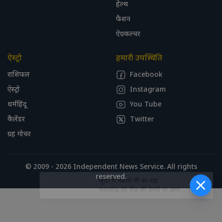
हेल्थ
फैशन
ऐग्रकल्चर
ऐस्ट्रो
हमारी उपस्थिति
राशिफल
Facebook
ऐस्ट्रो
Instagram
धर्महिंदू
You Tube
कैलेंडर
Twitter
ग्रह गोचर
© 2009 - 2026 Independent News Service. All rights
reserved.
सूरत में नकली घी का बड़ा
भंडाफोड़,वेद रोड की डेयरी पर छापा;
वनस्पति घी और सोयाबीन तेल से हो
रही थी मिलावट v