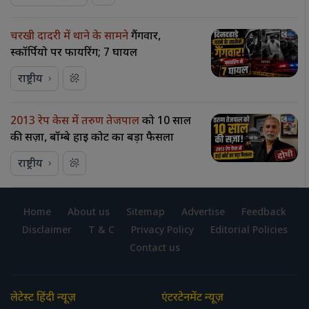
चरखी दादरी में थाने के सामने
गैंगवार,
स्कॉर्पियो पर फायरिंग; 7 घायल
राष्ट्रीय
2013 रेप केस में तरुण तेजपाल
को 10 साल
की सज़ा, बॉम्बे हाई कोर्ट का बड़ा फैसला
राष्ट्रीय
Home
About us
Sitemap
Advertise
Feedback
Disclaimer
T & C
Privacy Policy
Editorial Policies
Contact us
लेटेस्ट हिंदी न्यूज़
एंटरटेनमेंट न्यूज़