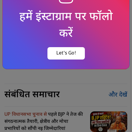
के लिए एक ऐतिहासिक पल है। इंग्लैंड में टीम इंडिया का जश्न
इस बात का प्रतीक है कि यह उपलब्धि सिर्फ एक खिलाड़ी की
नहीं, बल्कि पूरे देश की है।
Published at : 26 May 2026, 10:40 am (IST)
Tags :
Trending
/
NEWS UPDATE
/
Population
/
VIRAL
/
#india news
/
#nationalnews
/
#news today
/
#HarmanpreetKaur #PadmaShri #TeamIndia
#WomenCricket #BCCI #SmritiMandhana #IndianCricket
#CricketNews #WomenInSports #INDWvsENGW
संबंधित समाचार
और देखें
UP विधानसभा चुनाव से
पहले BJP ने तेज की
संगठनात्मक तैयारी, क्षेत्रीय और मोर्चा
प्रभारियों को सौंपी नई जिम्मेदारियां