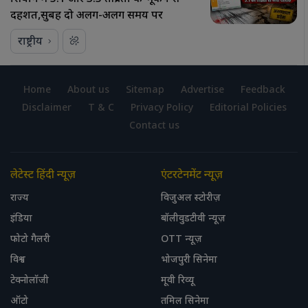
दहशत,सुबह दो अलग-अलग समय पर
राष्ट्रीय
Home
About us
Sitemap
Advertise
Feedback
Disclaimer
T & C
Privacy Policy
Editorial Policies
Contact us
लेटेस्ट हिंदी न्यूज़
एंटरटेनमेंट न्यूज़
राज्य
विजुअल स्टोरीज़
इंडिया
बॉलीवुडटीवी न्यूज़
फोटो गैलरी
OTT न्यूज़
विश्व
भोजपुरी सिनेमा
टेक्नोलॉजी
मूवी रिव्यू
ऑटो
तमिल सिनेमा