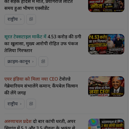
की सड़क हादसे में मौत, प्रयागराज लौटते
समय हुआ भीषण एक्सीडेंट
राष्ट्रीय
सूरत टेक्सटाइल मार्केट में
₹4.53 करोड़ की ठगी
का खुलासा, मुख्य आरोपी रोहित उर्फ पंकज
तेलिया गिरफ्तार
क्राइम-कानून
एयर इंडिया को मिला नया CEO
टेवोल्डे
गेब्रेमारियम संभालेंगे कमान; कैंपबेल विल्सन
की लेंगे जगह
राष्ट्रीय
अरुणाचल प्रदेश
दो बार कांपी धरती, अपर
सियांग में 5.1 और 3.5 तीव्रता के भूकंप से