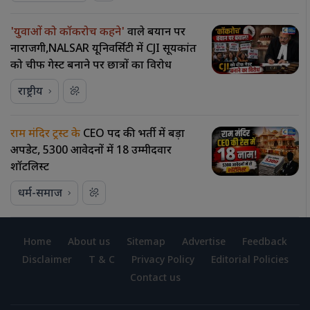
'युवाओं को कॉकरोच कहने'
वाले बयान पर
नाराजगी,NALSAR यूनिवर्सिटी में CJI सूर्यकांत
को चीफ गेस्ट बनाने पर छात्रों का विरोध
राष्ट्रीय
राम मंदिर ट्रस्ट के
CEO पद की भर्ती में बड़ा
अपडेट, 5300 आवेदनों में 18 उम्मीदवार
शॉर्टलिस्ट
धर्म-समाज
Home
About us
Sitemap
Advertise
Feedback
Disclaimer
T & C
Privacy Policy
Editorial Policies
Contact us