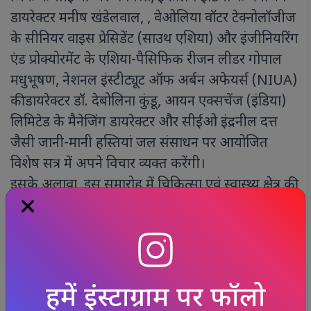
डायरेक्टर मनीष खंडेलवाल, , वेओलिया वॉटर टेक्नोलॉजीज
के सीनियर वाइस प्रेसिडेंट (साउथ एशिया) और इंजीनियरिंग
एंड प्रोक्योरमेंट के एशिया-पैसिफिक रीजन लीडर गोपाल
मधुभूषण, नेशनल इंस्टीट्यूट ऑफ अर्बन अफेयर्स (NIUA)
की डायरेक्टर डॉ. देबोलिना कुंडू, आयन एक्सचेंज (इंडिया)
लिमिटेड के मैनेजिंग डायरेक्टर और सीईओ इंद्रनील दत्त
जैसी जानी-मानी हस्तियां जल संसाधन पर आयोजित
विशेष सत्र में अपने विचार व्यक्त करेंगी।
इसके अलावा, इस समारोह में चिकित्सा एवं स्वास्थ्य क्षेत्र की
जानी-मानी हस्तियां भी शामिल होंगी। इनमें डॉक्टर्स ऑफ
राजस्थान इंटरनेशनल (DoRI) फाउंडेशन के प्रेसिडेंट और
यूनिवर्सिटी ऑफ सेंट्रल फ्लोरिडा स्कूल ऑफ मेडिसिन
असिस्टेंट प्रोफेसर (न्यूरोलॉजी) डॉ. जयवीर सिंह राठौर, स्टार
हॉस्पिटल्स, हैदराबाद के क्लिनिकल डायरेक्टर और
विभागाध्यक्ष (सर्जिकल ऑन्कोलॉजी) डॉ. विपिन गोयल,