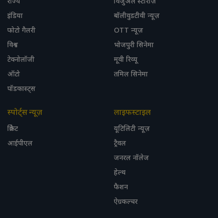
राज्य
विजुअल स्टोरीज़
इंडिया
बॉलीवुडटीवी न्यूज़
फोटो गैलरी
OTT न्यूज़
विश्व
भोजपुरी सिनेमा
टेक्नोलॉजी
मूवी रिव्यू
ऑटो
तमिल सिनेमा
पॉडकास्ट्स
स्पोर्ट्स न्यूज़
लाइफस्टाइल
क्रिकेट
यूटिलिटी न्यूज़
आईपीएल
ट्रैवल
जनरल नॉलेज
हेल्थ
फैशन
ऐग्रकल्चर