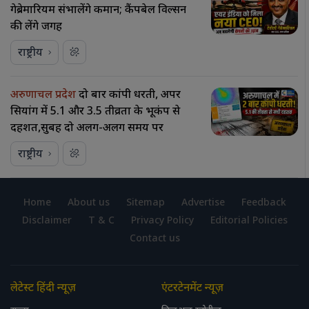
गेब्रेमारियम संभालेंगे कमान; कैंपबेल विल्सन
की लेंगे जगह
राष्ट्रीय
अरुणाचल प्रदेश
दो बार कांपी धरती, अपर
सियांग में 5.1 और 3.5 तीव्रता के भूकंप से
दहशत,सुबह दो अलग-अलग समय पर
राष्ट्रीय
Home
About us
Sitemap
Advertise
Feedback
Disclaimer
T & C
Privacy Policy
Editorial Policies
Contact us
लेटेस्ट हिंदी न्यूज़
एंटरटेनमेंट न्यूज़