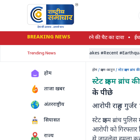
BREAKING NEWS
 का आरोप, कथित प्रेमी से एक्सीडेंट में मारने की चैट का दावा
ईंधन मा
Narendramodi
#RecentEarthquakes #Recent #Earthquakes
Trending News
होम
/
क्राइम-कानून
/ स्टेट क्राइम ब्र
होम
स्टेट क्राइम ब्रांच 
ताजा खबर
के पीछे
अंतरराष्ट्रीय
आरोपी राहुल गुर्ज
स्टेट क्राइम ब्रांच 
सियासत
आरोपी को गिरफ्तार क
राज्य
से जानलेवा हमला करन