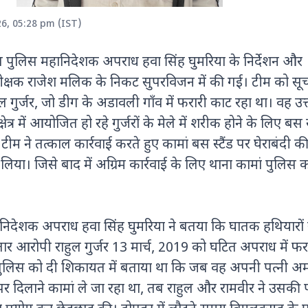
26, 05:28 pm (IST)
त पुलिस महानिदेशक अपराध हवा सिंह घुमरिया के निर्देशन और
क्षक राजेश मलिक के निकट सुपरविजन में की गई। टीम को सू
 गुर्जर, जो डीग के अडावली गाँव में फरारी काट रहा था। वह उत्
एवियन में आयोजित जी7 सम्मे
विश्व नेताओं के साथ हुई अहम
षेत्र में आयोजित हो रहे गुर्जरों के मेले में शरीक होने के लिए बस
कल्याण और वैश्विक सहयोग को 
टीम ने तत्काल कार्रवाई करते हुए कामां बस स्टैंड पर घेराबंदी 
पर बनी सहमति।
िया। जिसे बाद में अग्रिम कार्रवाई के लिए थाना कामां पुलिस क
ॉयल एस्कॉट 2026 में सारा अली खान का
निदेशक अपराध हवा सिंह घुमरिया ने बतया कि घातक हथियारों 
ही अंदाज, हेनरी कैविल संग तस्वीरों ने
ोरी सुर्खियां ऑफ-व्हाइट एलिगेंट
ार आरोपी राहुल गुर्जर 13 मार्च, 2019 को घटित अपराध में फ
उटफिट, विंटेज हैट और क्लासिक
ि ने पुलिस को दी शिकायत में बताया था कि जब वह अपनी पत्नी अ
क्सेसरीज के साथ सारा अली खान ने सबका
यान खींचा
ेपर दिलाने कामां ले जा रहा था, तब राहुल और रामवीर ने उसकी प