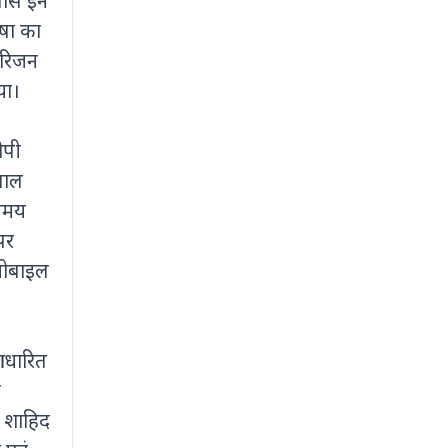
 पास इन
षा का
परिजन
या।
ोपी
-बाल
 समय
पर
मोबाइल
आधारित
प
ल शाहिद