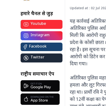
Updated at : 02 Jul 20
हमारे चैनल से जुड़ें
यह कार्रवाई अतिरिक्
Youtube
योग सिर्फ एक दिन नहीं, जीवन का मंत्र है:
अतिरिक्त पुलिस अधी
कोलकाता से पीएम मोदी का देश को संदेश
अंतरराष्ट्रीय योग दिवस 2026 पर पीएम मोदी
मिली कि आरोपी राहुल
Instagram
ने कोलकाता में किया योगाभ्यास, कहा-
प्रदेश के कोसी छाता क्
स्वस्थ और संतुलित जीवन के लिए योग को
Facebook
बनाएं दैनिक आदत।
रहा है। इस सूचना पर 
आरोपी को डिटेन कर ल
Twitter
दिया गया।
र
राष्ट्रीय समाचार ऐप
अतिरिक्त पुलिस महा
शा
बट
हमला और लूट गिरफ्त
आ
रहा था। प्रार्थी रव
ए
ध्
को 12वीं कक्षा का प