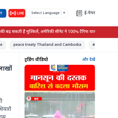
ई-पेपर
ता
Select Language
▼
़ सकती हैं मुश्किलें, अमेरिकी सीनेट ने 100% टैरिफ वाला बिल किया पास
peace treaty Thailand and Cambodia
#upi payment #eco
ट्रेंडिंग वीडियो
और देखें
लाखों
मी
ियारों
 दस