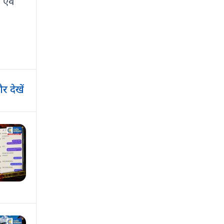
 एवं
र देखें