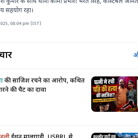
ेश कुमार के साथ थाना कामां प्रभारी भरत सिंह, कांस्टेबल अमित
य सहयोग रहा।
2025, 08:04 pm (IST)
चार
औ
या
की साजिश रचने का आरोप, कथित
ं मारने की चैट का दावा
 पहली
ईंधन मालगाड़ी, USBRL से