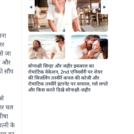
चना
तर
लन के दौरान
 मुलाकात मानव
 से जा
बढ़ावा देने
की और
सोनाक्षी सिन्हा और जहीर इकबाल का
ो सौंप
रोमांटिक वेकेशन, 2nd एनिवर्सरी पर शेयर
की सिजलिंग तस्वीरें कपल की कोजी और
रोमांटिक तस्वीरें इंटरनेट पर वायरल, गले लगते
अंशुला कपूर 
और किस करते दिखे सोनाक्षी-जहीर
चौकी में एक
से
कपूर से ले
रोहन ठक्कर की
रार चल
की जमकर मस
मीषा
त्नी के