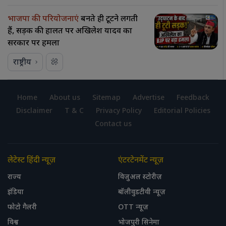
भाजपा की परियोजनाएं
बनते ही टूटने लगती
हैं, सड़क की हालत पर अखिलेश यादव का
सरकार पर हमला
राष्ट्रीय
Home
About us
Sitemap
Advertise
Feedback
Disclaimer
T & C
Privacy Policy
Editorial Policies
Contact us
लेटेस्ट हिंदी न्यूज़
एंटरटेनमेंट न्यूज़
राज्य
विजुअल स्टोरीज़
इंडिया
बॉलीवुडटीवी न्यूज़
फोटो गैलरी
OTT न्यूज़
विश्व
भोजपुरी सिनेमा