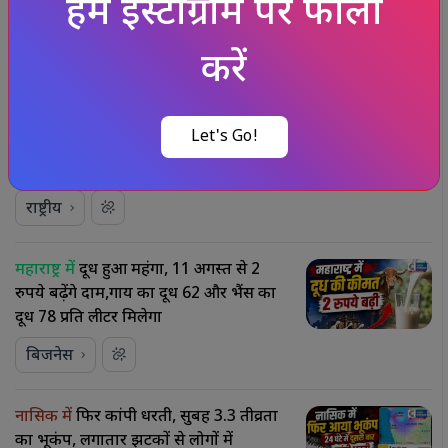
समुदाय का योगदान
हमें इंस्टाग्राम पर फॉलो
राष्ट्रीय
करें
इस्तीफे के बाद धर्मेंद्र प्रधान ने तोड़ी चुप्पी
NEET विवाद और Gen Z को लेकर बोले-
Let's Go!
कुछ लोगों ने युवाओं को गुमराह करने की
कोशिश की
राष्ट्रीय
महाराष्ट्र में
दूध हुआ महंगा, 11 अगस्त से 2
रुपये बढ़ेंगे दाम,गाय का दूध ₹62 और भैंस का
दूध ₹78 प्रति लीटर मिलेगा
बिजनेस
नासिक में
फिर कांपी धरती, सुबह 3.3 तीव्रता
का भूकंप, लगातार झटकों से लोगों में