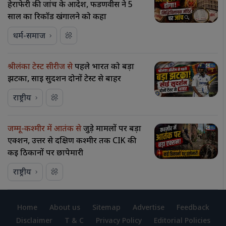
हेराफेरी की जांच के आदेश, फडणवीस ने 5
साल का रिकॉर्ड खंगालने को कहा
धर्म-समाज
श्रीलंका टेस्ट सीरीज से
पहले भारत को बड़ा
झटका, साई सुदर्शन दोनों टेस्ट से बाहर
राष्ट्रीय
जम्मू-कश्मीर में आतंक से
जुड़े मामलों पर बड़ा
एक्शन, उत्तर से दक्षिण कश्मीर तक CIK की
कई ठिकानों पर छापेमारी
राष्ट्रीय
Home
About us
Sitemap
Advertise
Feedback
Disclaimer
T & C
Privacy Policy
Editorial Policies