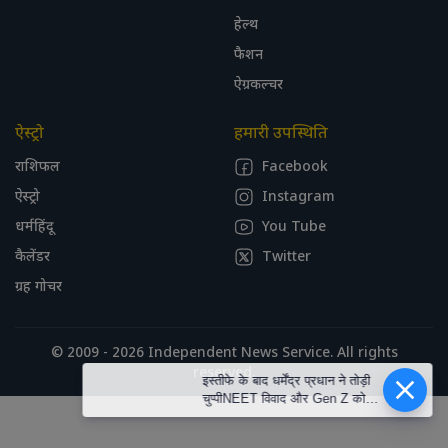
हेल्थ
फैशन
ऐग्रकल्चर
ऐस्ट्रो
हमारी उपस्थिति
राशिफल
Facebook
ऐस्ट्रो
Instagram
धर्महिंदू
You Tube
कैलेंडर
Twitter
ग्रह गोचर
© 2009 - 2026 Independent News Service. All rights
reserved.
इस्तीफे के बाद धर्मेंद्र प्रधान ने तोड़ी
चुप्पीNEET विवाद और Gen Z को
लेकर बोले- कुछ लोगों ने युवाओं को
गुमराह करने की कोशिश की