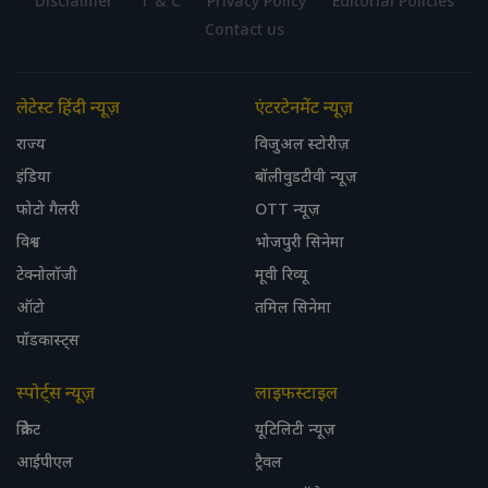
Disclaimer
T & C
Privacy Policy
Editorial Policies
Contact us
लेटेस्ट हिंदी न्यूज़
एंटरटेनमेंट न्यूज़
राज्य
विजुअल स्टोरीज़
इंडिया
बॉलीवुडटीवी न्यूज़
फोटो गैलरी
OTT न्यूज़
विश्व
भोजपुरी सिनेमा
टेक्नोलॉजी
मूवी रिव्यू
ऑटो
तमिल सिनेमा
पॉडकास्ट्स
स्पोर्ट्स न्यूज़
लाइफस्टाइल
क्रिकेट
यूटिलिटी न्यूज़
आईपीएल
ट्रैवल