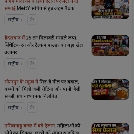
पीएम मोदी का वीडियो हटाने पर मेटा ने दी
सफाई
MeitY सचिव से हुई अहम बैठक
राष्ट्रीय
हैदराबाद में
25 टन मिलावटी मसाले जब्त,
सिंथेटिक रंग और टैल्कम पाउडर का बड़ा खेल
उजागर
राष्ट्रीय
सीतापुर के स्कूल में
मिड-डे मील पर बवाल,
बच्चों को मिली जली रोटियां और पानी जैसी
सब्जी; प्रधानाध्यापक निलंबित
राष्ट्रीय
तमिलनाडु बजट में बड़े ऐलान:
महिलाओं को
सोने का सिक्का, छात्रों को मॉडर्न साइकिल