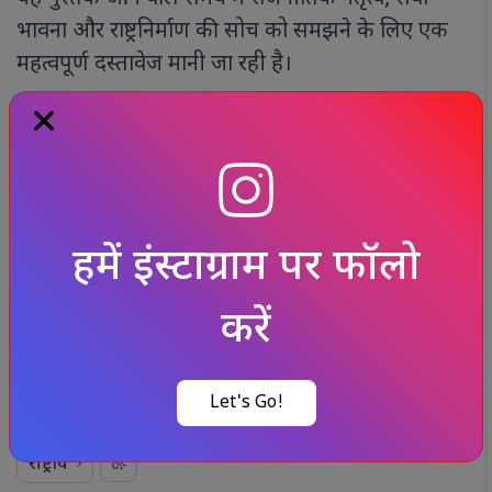
भावना और राष्ट्रनिर्माण की सोच को समझने के लिए एक
महत्वपूर्ण दस्तावेज मानी जा रही है।
Published at : 14 May 2026, 09:01 am (IST)
Tags :
PM Modi
/
#india news
/
#nationalnews
/
#news
today
हमें इंस्टाग्राम पर फॉलो
संबंधित समाचार
करें
और देखें
आर्थिक धोखाधड़ी की आरोपी
विशाखा राठौड़
Let's Go!
UAE से भारत लाई गई, CBI को बड़ी सफलता
राष्ट्रीय