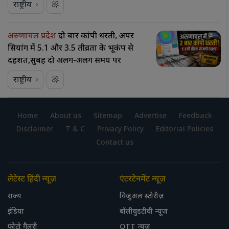
राष्ट्रीय
अरुणाचल प्रदेश
दो बार कांपी धरती, अपर
सियांग में 5.1 और 3.5 तीव्रता के भूकंप से
दहशत,सुबह दो अलग-अलग समय पर
राष्ट्रीय
Home
About us
Sitemap
Advertise
Feedback
Disclaimer
T & C
Privacy Policy
Editorial Policies
Contact us
लेटेस्ट हिंदी न्यूज़
एंटरटेनमेंट न्यूज़
राज्य
विजुअल स्टोरीज़
इंडिया
बॉलीवुडटीवी न्यूज़
फोटो गैलरी
OTT न्यूज़