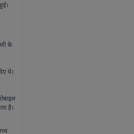
हुई।
्ली के
दिए थे।
न
 मोबाइल
चला है।
च्च