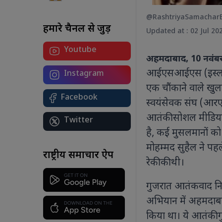
@RashtriyaSamachar
हमारे चैनल से जुड़ें
Updated at : 02 Jul 20
Youtube
योग सिर्फ एक दिन नहीं, जीवन का मंत्र है:
अहमदाबाद, 10 नवंब
कोलकाता से पीएम मोदी का देश को संदेश
अंतरराष्ट्रीय योग दिवस 2026 पर पीएम मोदी
आईएसआईएस (इस्लामिक
Instagram
ने कोलकाता में किया योगाभ्यास, कहा-
एक चौंकाने वाले खुला
स्वस्थ और संतुलित जीवन के लिए योग को
Facebook
बनाएं दैनिक आदत।
स्वयंसेवक संघ (आरए
आतंकी सोशल मीडिया 
Twitter
है, कई मुसलमानों को
मोहम्मद सुहैल ने प
र
राष्ट्रीय समाचार ऐप
रेकी की थी।
शा
बट
आ
गुजरात आतंकवाद निरोध
ए
अभियान में अहमदाब
ध्
किया था। ये आतंकी ग