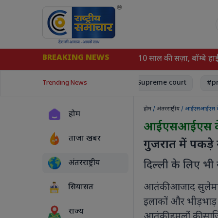
BREAKING NEWS
, स्कॉर्पियो पर फायरिंग; 7 घायल
को 10 साल की सज़ा, बॉम्बे हाई कोर्ट 
ism
World News
#court, Supreme court
#pm mod
Trending News
होम
/
अंतरराष्ट्रीय
/ आईएसआईएस के न
होम
आईएसआईएस के 
ताजा खबर
गुजरात में पकड़
अंतरराष्ट्रीय
दिल्ली के लिए भी
आतंकी आजाद सुलेमा
सियासत
इलाकों और भीड़भाड़ 
राज्य
आतंकी हमलों की साज