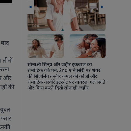
 बाद
लन के दौरान
 मुलाकात मानव
बढ़ावा देने
 तीनों
सोनाक्षी सिन्हा और जहीर इकबाल का
करना
रोमांटिक वेकेशन, 2nd एनिवर्सरी पर शेयर
की सिजलिंग तस्वीरें कपल की कोजी और
ेख और
रोमांटिक तस्वीरें इंटरनेट पर वायरल, गले लगते
अंशुला कपूर 
हों की
और किस करते दिखे सोनाक्षी-जहीर
चौकी में एक
कपूर से ले
रोहन ठक्कर की
की जमकर मस
युक्त
फ्तार
इनकी