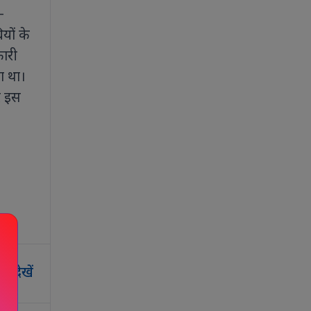
-
यों के
कारी
ा था।
र इस
र देखें