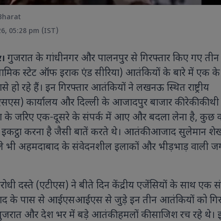
Bharat
26, 05:28 pm (IST)
गुजरात के गांधीनगर और पालनपुर से गिरफ्तार किए गए तीन
र।
 स्टेट ऑफ इराक एंड सीरिया) आतंकियों के बारे में एक के
एवियन में आयोजित जी7 सम्मे
विश्व नेताओं के साथ हुई अहम
से हो रहे हैं। इन गिरफ्तार आतंकियों ने लखनऊ स्थित राष्ट्रीय
कल्याण और वैश्विक सहयोग को 
सएस) कार्यालय और दिल्ली के आजादपुर बाजार की रेकी की थी।
पर बनी सहमति।
के जरिए एक-दूसरे के संपर्क में आए और बदला लेना है, कुछ 
 इकट्ठा करना है जैसी बातें करते थे। आतंकी आजाद सुलेमान श
हले भी अहमदाबाद के संवेदनशील इलाकों और भीड़भाड़ वाली जग
ॉयल एस्कॉट 2026 में सारा अली खान का
ही अंदाज, हेनरी कैविल संग तस्वीरों ने
ोरी सुर्खियां ऑफ-व्हाइट एलिगेंट
उटफिट, विंटेज हैट और क्लासिक
ी दस्ते (एटीएस) ने बीते दिन केंद्रीय एजेंसियों के साथ एक सं
क्सेसरीज के साथ सारा अली खान ने सबका
ाद के पास से आईएसआईएस से जुड़े इन तीन आतंकियों को गिर
यान खींचा
ुजरात और देश भर में बड़े आतंकी हमलों की साजिश रच रहे थे। 