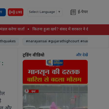
ई-पेपर
ता
Select Language
▼
गा वार्ता
कितना हुआ खर्च? संसद में सरकार ने दी पूरी जानकारी
व
kes
#narayansai #gujarathighcourt #narayansaimother #
ट्रेंडिंग वीडियो
और देखें
 :
शील
े
हैल और