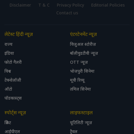
Disclaimer
T & C
Privacy Policy
Editorial Policies
Contact us
लेटेस्ट हिंदी न्यूज़
एंटरटेनमेंट न्यूज़
राज्य
विजुअल स्टोरीज़
इंडिया
बॉलीवुडटीवी न्यूज़
फोटो गैलरी
OTT न्यूज़
विश्व
भोजपुरी सिनेमा
टेक्नोलॉजी
मूवी रिव्यू
ऑटो
तमिल सिनेमा
पॉडकास्ट्स
स्पोर्ट्स न्यूज़
लाइफस्टाइल
क्रिकेट
यूटिलिटी न्यूज़
आईपीएल
ट्रैवल