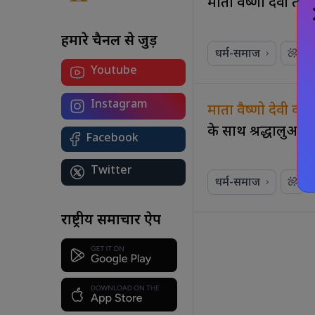
माता वैष्णो देवी तीर्
हमारे चैनल से जुड़ें
धर्म-समाज
Youtube
योग सिर्फ एक दिन नहीं, जीवन का मंत्र है:
कोलकाता से पीएम मोदी का देश को संदेश
अंतरराष्ट्रीय योग दिवस 2026 पर पीएम मोदी
Instagram
माता वैष्णो देवी की य
ने कोलकाता में किया योगाभ्यास, कहा-
स्वस्थ और संतुलित जीवन के लिए योग को
के साथ श्रद्धालुओं
Facebook
बनाएं दैनिक आदत।
Twitter
धर्म-समाज
र
राष्ट्रीय समाचार ऐप
शा
बट
आ
ए
ध्