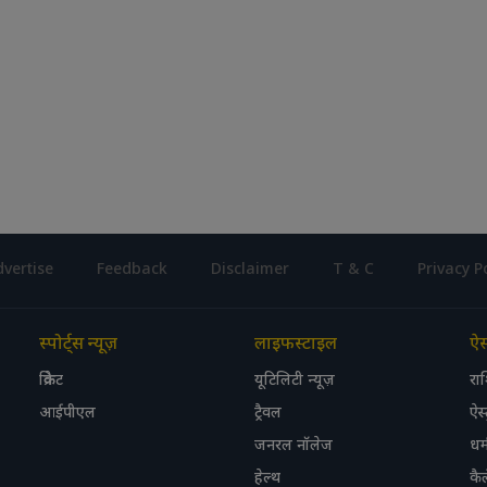
vertise
Feedback
Disclaimer
T & C
Privacy P
स्पोर्ट्स न्यूज़
लाइफस्टाइल
ऐस्
क्रिकेट
यूटिलिटी न्यूज़
रा
आईपीएल
ट्रैवल
ऐस्ट
जनरल नॉलेज
धर्
हेल्थ
कैल