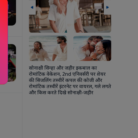
लन के दौरान
 मुलाकात मानव
बढ़ावा देने
सोनाक्षी सिन्हा और जहीर इकबाल का
रोमांटिक वेकेशन, 2nd एनिवर्सरी पर शेयर
की सिजलिंग तस्वीरें कपल की कोजी और
रोमांटिक तस्वीरें इंटरनेट पर वायरल, गले लगते
अंशुला कपूर 
और किस करते दिखे सोनाक्षी-जहीर
चौकी में एक
कपूर से ले
रोहन ठक्कर की
की जमकर मस