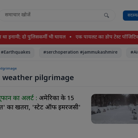
सदस्य
 था इनामी; दो पुलिसकर्मी भी घायल
एक पायलट का डोप टेस्ट पॉजिटिव, दो
Earthquakes
#serchoperation #jammukashmire
#Airi
pilgrimage
 weather pilgrimage
तूफान का अलर्ट :
अमेरिका के 15
ी मौत' का खतरा, 'स्टेट ऑफ इमरजेंसी'