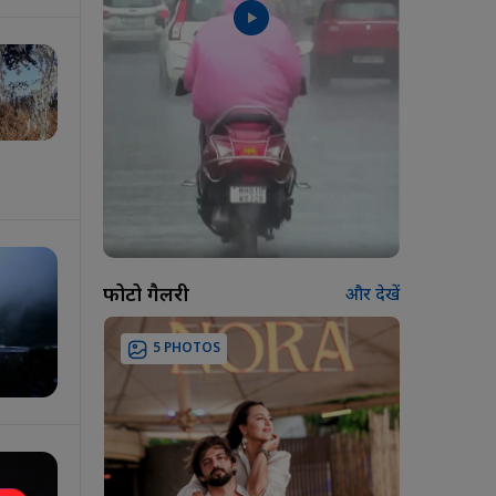
फोटो गैलरी
और देखें
5 PHOTOS
7 PH