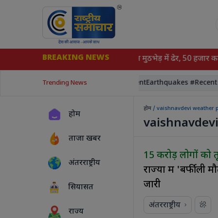
BREAKING NEWS
बच्ची से दुष्कर्म-हत्या मामले का आरोपी पुलिस मुठभेड़ में ढेर, 50 हजार का
#pm modi # Narendramodi
#RecentEarthquakes #Recent #
Trending News
होम
/ vaishnavdevi weather 
होम
vaishnavdevi
ताजा खबर
15 करोड़ लोगों को 
अंतरराष्ट्रीय
राज्यों में 'बर्फील
जारी
सियासत
अंतरराष्ट्रीय
राज्य