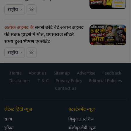
राष्ट्रीय
अतीक अहमद के
सबसे छोटे बेटे अबान अहमद
की सड़क हादसे में मौत, प्रयागराज लौटते
समय हुआ भीषण एक्सीडेंट
राष्ट्रीय
Home
About us
Sitemap
Advertise
Feedback
Disclaimer
T & C
Privacy Policy
Editorial Policies
Contact us
लेटेस्ट हिंदी न्यूज़
एंटरटेनमेंट न्यूज़
राज्य
विजुअल स्टोरीज़
इंडिया
बॉलीवुडटीवी न्यूज़