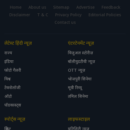
Home
About us
Sitemap
Advertise
Feedback
Disclaimer
T & C
Privacy Policy
Editorial Policies
Contact us
लेटेस्ट हिंदी न्यूज़
एंटरटेनमेंट न्यूज़
राज्य
विजुअल स्टोरीज़
इंडिया
बॉलीवुडटीवी न्यूज़
फोटो गैलरी
OTT न्यूज़
विश्व
भोजपुरी सिनेमा
टेक्नोलॉजी
मूवी रिव्यू
ऑटो
तमिल सिनेमा
पॉडकास्ट्स
स्पोर्ट्स न्यूज़
लाइफस्टाइल
क्रिकेट
यूटिलिटी न्यूज़