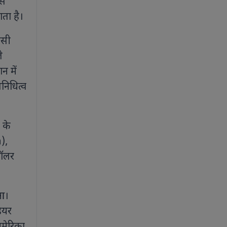
से
ाता है।
िसी
े
न में
निधित्व
 के
n),
डॉलर
ुआ।
हियर