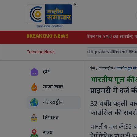
BREAKING NEWS
़ी सियासी हलचल, महिला आरक्षण-परिसीमन पर SAD का समर्थन; गठबंधन की
 # Narendramodi
#RecentEarthquakes #Recent #Earthqua
Trending News
होम
/
अंतरराष्ट्रीय
/ भारतीय मूल की अ
होम
भारतीय मूल की 
ताजा खबर
प्राइमरी में दर्ज
अंतरराष्ट्रीय
32 वर्षीय पहली बा
काउंसिल की सबसे 
सियासत
भारतीय मूल की 32 वर
राज्य
डेमोक्रेटिक प्राइमरी