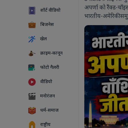
अपर्णा को रैंक्ड-चॉइ
शॉर्ट वीडियो
भारतीय-अमेरिकी समु
बिजनेस
खेल
क्राइम-कानून
फोटो गैलरी
वीडियो
5 PHOTOS
मनोरंजन
धर्म-समाज
राष्ट्रीय