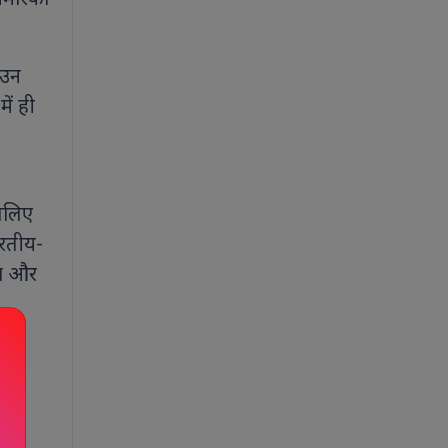
मेरिका
ाउन
ें ही
इसलिए
ारतीय-
वा और