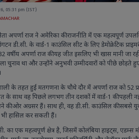
26, 05:31 pm (IST)
SAMACHAR
ेता अपर्णा राज ने अमेरिका की राजनीति में एक महत्वपूर्ण उपलब
गटन डी.सी. के वार्ड-1 काउंसिल सीट के लिए डेमोक्रेटिक प्राइम
एवियन में आयोजित जी7 सम्मे
विश्व नेताओं के साथ हुई अहम
 32 वर्षीय अपर्णा राज की यह जीत इसलिए भी खास मानी जा रही
कल्याण और वैश्विक सहयोग को 
ा चुनाव था और उन्होंने अनुभवी उम्मीदवारों को पीछे छोड़ते हु
पर बनी सहमति।
।
्रणाली के तहत हुई मतगणना के चौथे दौर में अपर्णा राज को 52 प
ॉयल एस्कॉट 2026 में सारा अली खान का
 जीत के साथ वह पिछले लगभग तीन दशकों में वार्ड-1 की पहली न
ही अंदाज, हेनरी कैविल संग तस्वीरों ने
बनने की ओर अग्रसर हैं। साथ ही, वह डी.सी. काउंसिल की सबसे यु
ोरी सुर्खियां ऑफ-व्हाइट एलिगेंट
उटफिट, विंटेज हैट और क्लासिक
 भी हासिल कर सकती हैं।
क्सेसरीज के साथ सारा अली खान ने सबका
यान खींचा
ी. का एक महत्वपूर्ण क्षेत्र है, जिसमें कोलंबिया हाइट्स, एडम्स मॉ