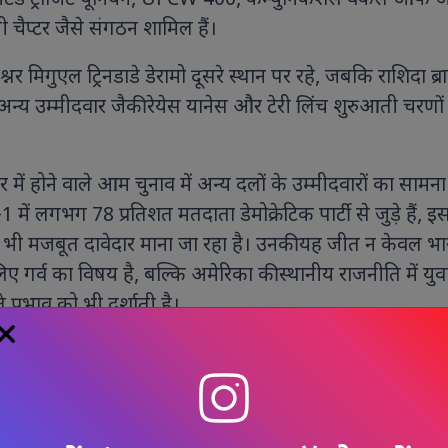
ड ट्रांजिट यूनियन, UFCW 400, कम्युनिकेशंस वर्कर्स ऑफ अ
चैप्टर जैसे संगठन शामिल हैं।
नर मिगुएल ट्रिनडाडे डेरामो दूसरे स्थान पर रहे, जबकि राशिदा ब्र
 अन्य उम्मीदवार जैकी रेयेस यानेस और टेरी लिंच शुरुआती चरणों म
में होने वाले आम चुनाव में अन्य दलों के उम्मीदवारों का सामना
ड-1 में लगभग 78 प्रतिशत मतदाता डेमोक्रेटिक पार्टी से जुड़े हैं, 
में भी मजबूत दावेदार माना जा रहा है। उनकी यह जीत न केवल भ
िए गर्व का विषय है, बल्कि अमेरिका की स्थानीय राजनीति में यु
े प्रभाव को भी दर्शाती है।
2026, 12:01 pm (IST)
hul Gandhi
/
Donald Trump
/
NEWS UPDATE
/
Population
/
d News
/
#news today