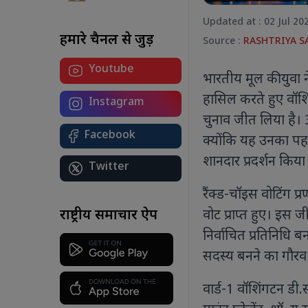
Updated at : 02 Jul 20
हमारे चैनल से जुड़ें
Source :
RASHTRIYA 
Youtube
योग सिर्फ एक दिन नहीं, जीवन का मंत्र है:
भारतीय मूल की युवा न
कोलकाता से पीएम मोदी का देश को संदेश
हासिल करते हुए वॉशिं
अंतरराष्ट्रीय योग दिवस 2026 पर पीएम मोदी
Instagram
ने कोलकाता में किया योगाभ्यास, कहा-
चुनाव जीत लिया है।
स्वस्थ और संतुलित जीवन के लिए योग को
Facebook
क्योंकि यह उनका पहल
बनाएं दैनिक आदत।
शानदार प्रदर्शन किया
Twitter
रैंक्ड-चॉइस वोटिंग प
र
राष्ट्रीय समाचार ऐप
वोट प्राप्त हुए। इस
शा
निर्वाचित प्रतिनिधि 
बट
आ
सदस्य बनने का गौरव
ए
ध्
वार्ड-1 वॉशिंगटन डी.स