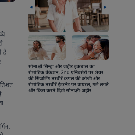
्धि
री
लन के दौरान
 मुलाकात मानव
 है
बढ़ावा देने
ए
सोनाक्षी सिन्हा और जहीर इकबाल का
रोमांटिक वेकेशन, 2nd एनिवर्सरी पर शेयर
की सिजलिंग तस्वीरें कपल की कोजी और
्रतिशत
रोमांटिक तस्वीरें इंटरनेट पर वायरल, गले लगते
अंशुला कपूर 
और किस करते दिखे सोनाक्षी-जहीर
चौकी में एक
ई
कपूर से ले
वा
रोहन ठक्कर की
की जमकर मस
र्गन,