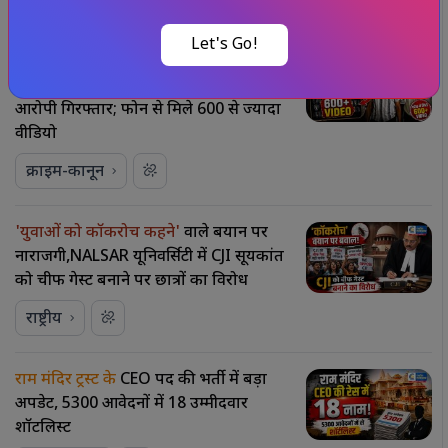
राष्ट्रीय
Let's Go!
महाराष्ट्र के नंदुरबार में
नाबालिगों और युवाओं
के यौन शोषण का गंभीर मामला, 22 वर्षीय
आरोपी गिरफ्तार; फोन से मिले 600 से ज्यादा
वीडियो
क्राइम-कानून
'युवाओं को कॉकरोच कहने'
वाले बयान पर
नाराजगी,NALSAR यूनिवर्सिटी में CJI सूर्यकांत
को चीफ गेस्ट बनाने पर छात्रों का विरोध
राष्ट्रीय
राम मंदिर ट्रस्ट के
CEO पद की भर्ती में बड़ा
अपडेट, 5300 आवेदनों में 18 उम्मीदवार
शॉर्टलिस्ट