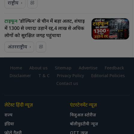
राष्ट्रीय
टाइफून
'डॉल्फिन' से चीन में बड़ा अलर्ट, शंघाई
में 1300 से ज्यादा उड़ानें रद्द,4 लाख से अधिक
लोगों को सुरक्षित जगह पहुंचाया
अंतरराष्ट्रीय
Home
About us
Sitemap
Advertise
Feedback
Disclaimer
T & C
Privacy Policy
Editorial Policies
Contact us
लेटेस्ट हिंदी न्यूज़
एंटरटेनमेंट न्यूज़
राज्य
विजुअल स्टोरीज़
इंडिया
बॉलीवुडटीवी न्यूज़
फोटो गैलरी
OTT न्यूज़