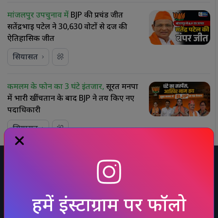
मांजलपुर उपचुनाव में
BJP की प्रचंड जीत
सतेंद्रभाई पटेल ने 30,630 वोटों से दर्ज की
ऐतिहासिक जीत
सियासत
कमलम के फोन का 3 घंटे इंतजार,
सूरत मनपा
में भारी खींचतान के बाद BJP ने तय किए नए
पदाधिकारी
सियासत
Home
About us
Sitemap
Advertise
Feedback
Disclaimer
T & C
Privacy Policy
Editorial Policies
Contact us
हमें इंस्टाग्राम पर फॉलो