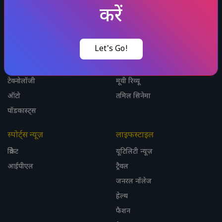
लेटेस्ट हिंदी न्यूज़
एंटरटेनमेंट न्यूज़
करें
राज्य
विजुअल स्टोरीज़
इंडिया
बॉलीवुडटीवी न्यूज़
Let's Go!
फोटो गैलरी
OTT न्यूज़
विश्व
भोजपुरी सिनेमा
टेक्नोलॉजी
मूवी रिव्यू
ऑटो
तमिल सिनेमा
पॉडकास्ट्स
स्पोर्ट्स न्यूज़
लाइफस्टाइल
क्रिकेट
यूटिलिटी न्यूज़
आईपीएल
ट्रैवल
जनरल नॉलेज
हेल्थ
फैशन