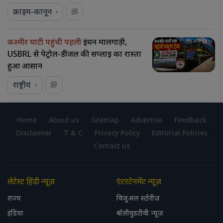
क्राइम-कानून
कश्मीर घाटी पहुंची पहली
ईंधन मालगाड़ी,
USBRL से पेट्रोल-डीजल की सप्लाई का रास्ता
हुआ आसान
राष्ट्रीय
Home
About us
Sitemap
Advertise
Feedback
Disclaimer
T & C
Privacy Policy
Editorial Policies
Contact us
लेटेस्ट हिंदी न्यूज़
एंटरटेनमेंट न्यूज़
राज्य
विजुअल स्टोरीज़
इंडिया
बॉलीवुडटीवी न्यूज़