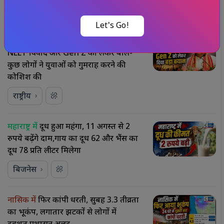
संबंधित समाचार
और देखें
Let's Go!
इस्तीफे के बाद धर्मेंद्र प्रधान ने तोड़ी चुप्पी
NEET विवाद और Gen Z को लेकर बोले-
कुछ लोगों ने युवाओं को गुमराह करने की
कोशिश की
राष्ट्रीय
महाराष्ट्र में
दूध हुआ महंगा, 11 अगस्त से 2
रुपये बढ़ेंगे दाम,गाय का दूध ₹62 और भैंस का
दूध ₹78 प्रति लीटर मिलेगा
बिजनेस
नासिक में
फिर कांपी धरती, सुबह 3.3 तीव्रता
का भूकंप, लगातार झटकों से लोगों में