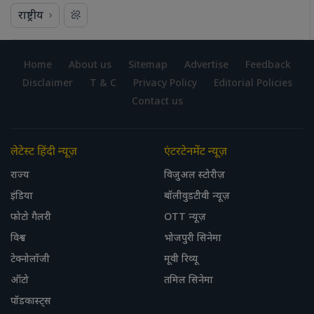
राष्ट्रीय
Home
About us
Sitemap
Advertise
Feedback
Disclaimer
T & C
Privacy Policy
Editorial Policies
Contact us
लेटेस्ट हिंदी न्यूज़
एंटरटेनमेंट न्यूज़
राज्य
विजुअल स्टोरीज़
इंडिया
बॉलीवुडटीवी न्यूज़
फोटो गैलरी
OTT न्यूज़
विश्व
भोजपुरी सिनेमा
टेक्नोलॉजी
मूवी रिव्यू
ऑटो
तमिल सिनेमा
पॉडकास्ट्स