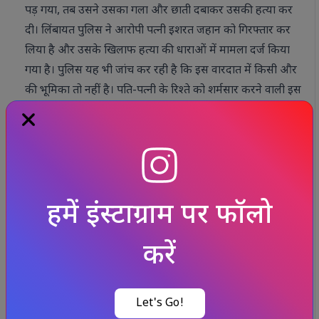
पड़ गया, तब उसने उसका गला और छाती दबाकर उसकी हत्या कर
दी। लिंबायत पुलिस ने आरोपी पत्नी इशरत जहान को गिरफ्तार कर
लिया है और उसके खिलाफ हत्या की धाराओं में मामला दर्ज किया
गया है। पुलिस यह भी जांच कर रही है कि इस वारदात में किसी और
की भूमिका तो नहीं है। पति-पत्नी के रिश्ते को शर्मसार करने वाली इस
घटना ने सभी को झकझोर कर रख दिया है।
- एन के कामलिया,
पुलिस इंस्पेक्टर, लिंबायत थाना
Published at : 27 Jan 2026, 09:50 am (IST)
Tags :
NEWS UPDATE
/
VIRAL
/
#india news
/
#nationalnews
/
#court, Supreme court
/
#news today
/
#police #pistol
#criminals
/
#cbi #cybercrime #dumycallcenter
संबंधित समाचार
और देखें