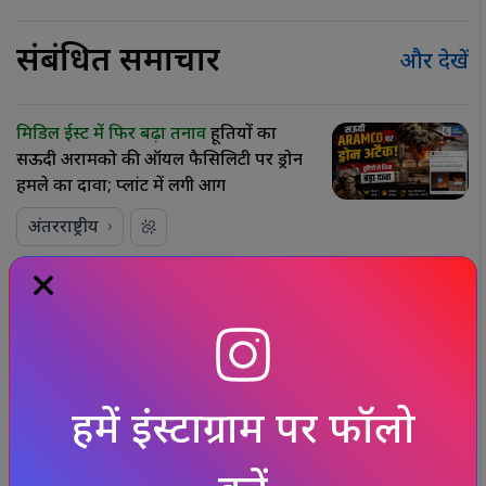
संबंधित समाचार
और देखें
मिडिल ईस्ट में फिर बढ़ा तनाव
हूतियों का
सऊदी अरामको की ऑयल फैसिलिटी पर ड्रोन
हमले का दावा; प्लांट में लगी आग
अंतरराष्ट्रीय
मथुरा में
श्रीकृष्ण जन्मस्थान को लेकर संत
समाज का बड़ा ऐलान, 6 दिसंबर को कारसेवा
की घोषणा से बढ़ी हलचल
धर्म-समाज
हमें इंस्टाग्राम पर फॉलो
JPSC-JSSC आंदोलन
पर सोरेन सरकार का
फैसला…ज्यादातर मांगों पर सहमति लेकिन