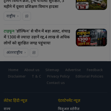
ट्रेनिंग विमान क्रैश, ट्रेनी पायलट सुरक्षित, 3
महीने में दूसरा प्रशिक्षण विमान हादसा
राष्ट्रीय
टाइफून
'डॉल्फिन' से चीन में बड़ा अलर्ट, शंघाई
में 1300 से ज्यादा उड़ानें रद्द,4 लाख से अधिक
लोगों को सुरक्षित जगह पहुंचाया
अंतरराष्ट्रीय
Home
About us
Sitemap
Advertise
Feedback
Disclaimer
T & C
Privacy Policy
Editorial Policies
Contact us
लेटेस्ट हिंदी न्यूज़
एंटरटेनमेंट न्यूज़
राज्य
विजुअल स्टोरीज़