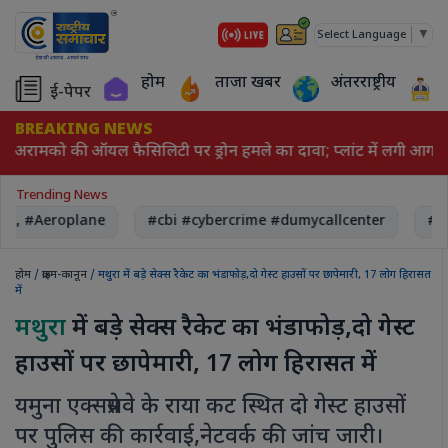
▼
Select Language
होम
ताजा खबर
अंतरराष्ट्रीय
ई-पेपर
BREAKING NEWS
ी अरामको की ऑयल फैसिलिटी पर ड्रोन हमले का दावा; प्लांट में लगी आग
Trending News
A, #Aeroplane
#cbi #cybercrime #dumycallcenter
#Re
होम
/
क्राइम-कानून
/ मथुरा में बड़े सेक्स रैकेट का भंडाफोड़,दो गेस्ट हाउसों पर छापेमारी, 17 लोग हिरासत
में
मथुरा
में बड़े सेक्स रैकेट का भंडाफोड़,दो गेस्ट
हाउसों पर छापेमारी, 17 लोग हिरासत में
यमुना एक्सप्रेसवे के राया कट स्थित दो गेस्ट हाउसों
पर पुलिस की कार्रवाई,नेटवर्क की जांच जारी।