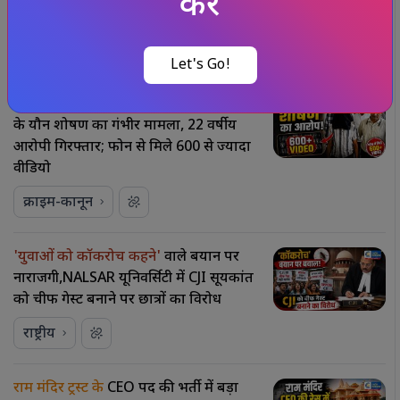
करें
CBI जांच से साफ इनकार
राष्ट्रीय
Let's Go!
महाराष्ट्र के नंदुरबार में
नाबालिगों और युवाओं
के यौन शोषण का गंभीर मामला, 22 वर्षीय
आरोपी गिरफ्तार; फोन से मिले 600 से ज्यादा
वीडियो
क्राइम-कानून
'युवाओं को कॉकरोच कहने'
वाले बयान पर
नाराजगी,NALSAR यूनिवर्सिटी में CJI सूर्यकांत
को चीफ गेस्ट बनाने पर छात्रों का विरोध
राष्ट्रीय
राम मंदिर ट्रस्ट के
CEO पद की भर्ती में बड़ा