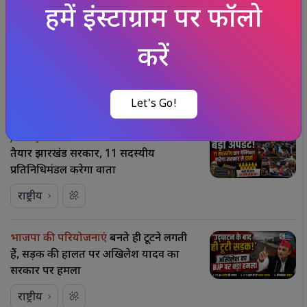
हमें इंस्टाग्राम पर फॉलो
राष्ट्रीय
करें
2013 रेप केस में तरुण तेजपाल
को 10 साल
की सज़ा, बॉम्बे हाई कोर्ट का बड़ा फैसला
राष्ट्रीय
Let's Go!
JPSC-JSSC विवाद: छात्रों से बातचीत
को
तैयार झारखंड सरकार, 11 सदस्यीय
प्रतिनिधिमंडल करेगा वार्ता
राष्ट्रीय
भाजपा की परियोजनाएं
बनते ही टूटने लगती
हैं, सड़क की हालत पर अखिलेश यादव का
सरकार पर हमला
राष्ट्रीय