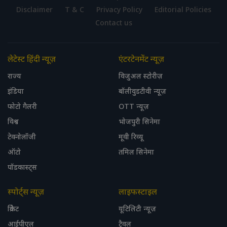
Disclaimer
T & C
Privacy Policy
Editorial Policies
Contact us
लेटेस्ट हिंदी न्यूज़
एंटरटेनमेंट न्यूज़
राज्य
विजुअल स्टोरीज़
इंडिया
बॉलीवुडटीवी न्यूज़
फोटो गैलरी
OTT न्यूज़
विश्व
भोजपुरी सिनेमा
टेक्नोलॉजी
मूवी रिव्यू
ऑटो
तमिल सिनेमा
पॉडकास्ट्स
स्पोर्ट्स न्यूज़
लाइफस्टाइल
क्रिकेट
यूटिलिटी न्यूज़
आईपीएल
ट्रैवल