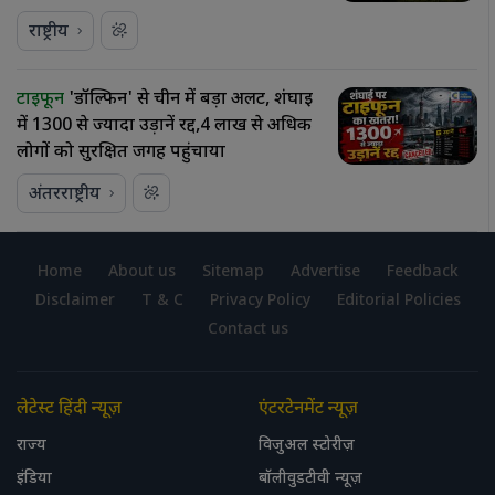
राष्ट्रीय
टाइफून
'डॉल्फिन' से चीन में बड़ा अलर्ट, शंघाई
में 1300 से ज्यादा उड़ानें रद्द,4 लाख से अधिक
लोगों को सुरक्षित जगह पहुंचाया
अंतरराष्ट्रीय
Home
About us
Sitemap
Advertise
Feedback
Disclaimer
T & C
Privacy Policy
Editorial Policies
Contact us
लेटेस्ट हिंदी न्यूज़
एंटरटेनमेंट न्यूज़
राज्य
विजुअल स्टोरीज़
इंडिया
बॉलीवुडटीवी न्यूज़