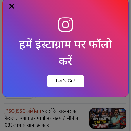
संबंधित समाचार
और देखें
मिडिल ईस्ट में फिर बढ़ा तनाव
हूतियों का
सऊदी अरामको की ऑयल फैसिलिटी पर ड्रोन
हमले का दावा; प्लांट में लगी आग
अंतरराष्ट्रीय
मथुरा में
श्रीकृष्ण जन्मस्थान को लेकर संत
समाज का बड़ा ऐलान, 6 दिसंबर को कारसेवा
की घोषणा से बढ़ी हलचल
धर्म-समाज
JPSC-JSSC आंदोलन
पर सोरेन सरकार का
फैसला…ज्यादातर मांगों पर सहमति लेकिन
CBI जांच से साफ इनकार